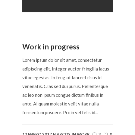
Work in progress
Lorem ipsum dolor sit amet, consectetur
adipiscing elit. Integer auctor fringilla lacus
vitae egestas. In feugiat laoreet risus id
venenatis. Cras sed dui purus. Pellentesque
ac leo non ipsum congue dictum finibus in
ante. Aliquam molestie velit vitae nulla
fermentum posuere. Proin vel felis id...
13 ENERO 2017
MARCOS
IN
WORK
3
0