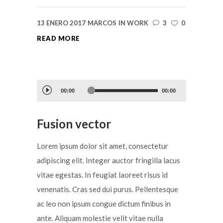
13 ENERO 2017
MARCOS
IN
WORK
3
0
READ MORE
Reproductor
00:00
00:00
de
audio
Fusion vector
Lorem ipsum dolor sit amet, consectetur
adipiscing elit. Integer auctor fringilla lacus
vitae egestas. In feugiat laoreet risus id
venenatis. Cras sed dui purus. Pellentesque
ac leo non ipsum congue dictum finibus in
ante. Aliquam molestie velit vitae nulla