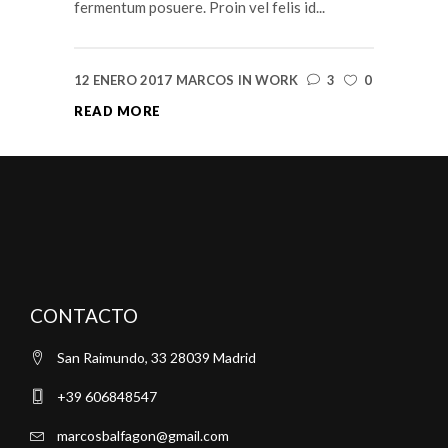
fermentum posuere. Proin vel felis id...
12 ENERO 2017
MARCOS
IN
WORK
3
0
READ MORE
CONTACTO
San Raimundo, 33 28039 Madrid
+39 606848547
marcosbalfagon@gmail.com