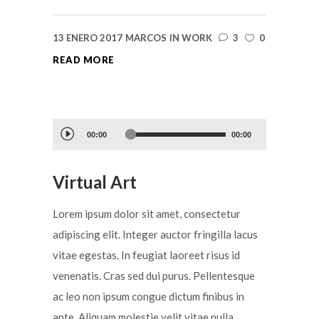
13 ENERO 2017
MARCOS
IN
WORK
3
0
READ MORE
Reproductor
00:00
00:00
de
audio
Virtual Art
Lorem ipsum dolor sit amet, consectetur
adipiscing elit. Integer auctor fringilla lacus
vitae egestas. In feugiat laoreet risus id
venenatis. Cras sed dui purus. Pellentesque
ac leo non ipsum congue dictum finibus in
ante. Aliquam molestie velit vitae nulla