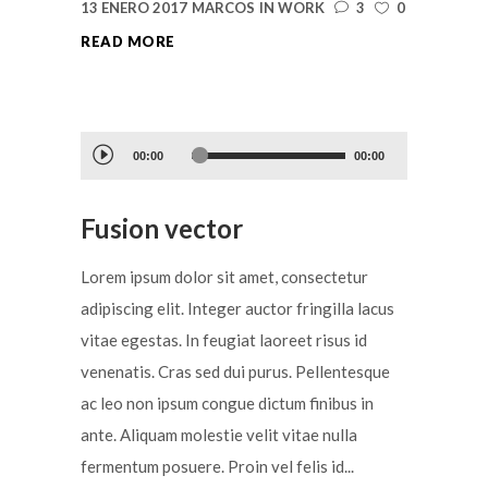
13 ENERO 2017
MARCOS
IN
WORK
3
0
READ MORE
Reproductor
00:00
00:00
de
audio
Fusion vector
Lorem ipsum dolor sit amet, consectetur
adipiscing elit. Integer auctor fringilla lacus
vitae egestas. In feugiat laoreet risus id
venenatis. Cras sed dui purus. Pellentesque
ac leo non ipsum congue dictum finibus in
ante. Aliquam molestie velit vitae nulla
fermentum posuere. Proin vel felis id...