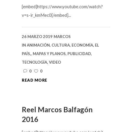
[embed]https://www.youtube.com/watch?
v=s-ir_kmMec0[/embed]...
26 MARZO 2019
MARCOS
IN
ANIMACIÓN
,
CULTURA
,
ECONOMÍA
,
EL
PAÍS,
,
MAPAS Y PLANOS
,
PUBLICIDAD
,
TECNOLOGÍA
,
VIDEO
0
0
READ MORE
Reel Marcos Balfagón
2016