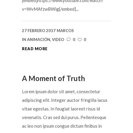
[embed]https://www.youtube.com/watch?
v=WvMAfzwBWig[/embed]...
27 FEBRERO 2017
MARCOS
IN
ANIMACIÓN
,
VIDEO
0
0
READ MORE
A Moment of Truth
Lorem ipsum dolor sit amet, consectetur
adipiscing elit. Integer auctor fringilla lacus
vitae egestas. In feugiat laoreet risus id
venenatis. Cras sed dui purus. Pellentesque
ac leo non ipsum congue dictum finibus in